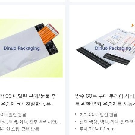
착 CO 내밀린 부대/눈물 증
방수 CO는 부대 쿠리어 서
 우송자 Eco 친절한 높은 신
를 위한 영화 우송자를 사용
밀었습니다
CO 내밀린 필름
기재:CO 내밀린 필름
:, 백색, 회색, 진주 백색 까만, 녹색 빨강
선택 색상:, 백색, 회색, 진주 백색 까만
온라인 쇼핑, 급행 납품
두께:0.06~0.1 mm