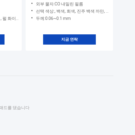
CO 내밀었습니다
외부 물자:CO 내밀린 필름
선택 색상:, 백색, 회색, 진주 백색 까만, 녹색 빨강
, 레드, 그린
두께:0.06~0.1 mm
지금 연락
패드를 댔습니다