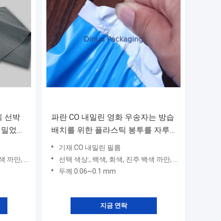
틱 선박
파란 CO 내밀린 영화 우송자는 방습
 내밀었습
배치를 위한 플라스틱 봉투를 자루
에 넣습니다
기재:CO 내밀린 필름
, 녹색 빨강
선택 색상:, 백색, 회색, 진주 백색 까만, 녹색 빨강
두께:0.06~0.1 mm
지금 연락