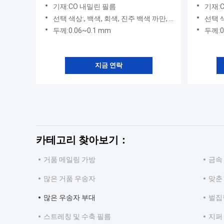
다 부대 인쇄했습니다
기재:CO 내밀린 필름
기재:
선택 색상:, 백색, 회색, 진주 백색 까만, 녹색 빨강
선택 색상
두께:0.06~0.1 mm
두께:0
지금 연락
카테고리 찾아보기：
거품 메일링 가방
금속
많은 거품 우송자
맞춘
많은 우송자 부대
벌집
스트레칭 및 수축 필름
지퍼