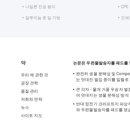
나일론 진공 봉지
CP
알루미늄 호 일 가방
인쇄
약
논문은 우편물발송자를 패드를
완전히 생물 분해성 및 Composta
우리 에 관한 것
는 덧대진 벌집 종이를 일렬로
공장 견학
를 주름을 잡았습니다
큰 각자 - 물개 거품 우송자 
품질 관리
여 덧대지는 생물 분해성 방석
저희와 연락
반대 정전기 크라프트지 파상
뉴스
와 우편물발송자를 패드를 댔
사이트 지도