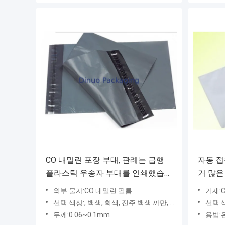
CO 내밀린 포장 부대, 관례는 급행
자동 접
플라스틱 우송자 부대를 인쇄했습니
거 많은
다
축성
외부 물자:CO 내밀린 필름
기재:
선택 색상:, 백색, 회색, 진주 백색 까만, 녹색 빨강
선택 색상
두께:0.06~0.1mm
용법: