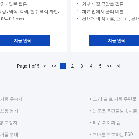
었습니다
CO 내밀린 필름
외부 재질:공압출 필름
:, 백색, 회색, 진주 백색 까만, 녹색 빨강
재료 안에서:폴리 버블
.06~0.1 mm
선택적 색:화이트, 그레이, 블랙, 펄 화이트
지금 연락
지금 연락
Page 1 of 5
|<
<<
1
2
3
4
5
>>
>|
 거품 우송자
크 래 프 트 거품 우편물
 포장 봉지
논문은 우편물발송자를 
형 포장지
티슈 페이퍼 랩
 거품 부대
부대를 보호하는 ESD