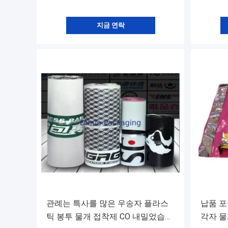
지금 연락
관례는 특사를 많은 우송자 플라스
납품 포
틱 봉투 물개 접착제 CO 내밀었습니
각자 물