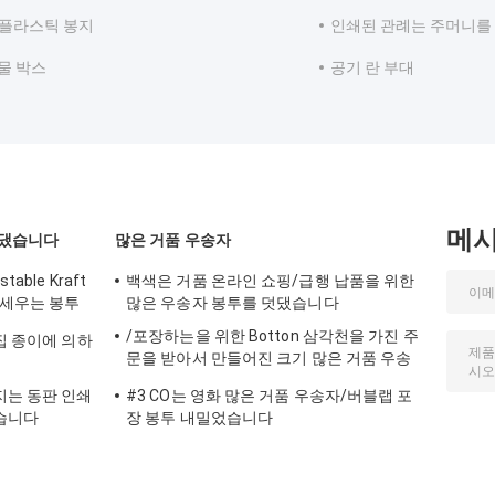
E 플라스틱 봉지
인쇄된 관례는 주머니를
물 박스
공기 란 부대
메
 댔습니다
많은 거품 우송자
ble Kraft
백색은 거품 온라인 쇼핑/급행 납품을 위한
 세우는 봉투
많은 우송자 봉투를 덧댔습니다
/포장하는을 위한 Botton 삼각천을 가진 주
벌집 종이에 의하
문을 받아서 만들어진 크기 많은 거품 우송
자 우송
지는 동판 인쇄
#3 CO는 영화 많은 거품 우송자/버블랩 포
습니다
장 봉투 내밀었습니다