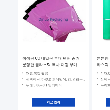
착색된 CO 내밀린 부대 탬퍼 증거
튼튼한 
분명한 플라스틱 특사 패킹 부대
라스틱 
를 자
재료:복합 필름
기재:
선택적 색:하얗고 회색빛이, 검, 염화옥시 비스무트, 빨갛, 녹색입니다
선택 색상
두께:0.06~0.1 밀리미터
두께:0
지금 연락