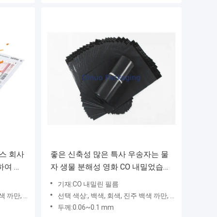
비스 회사
좋은 신축성 많은 특사 우송자는 물
하여 내
자 생물 분해성 영화 CO 내밀었습니
다
기재:CO 내밀린 필름
, 녹색 빨강
선택 색상:, 백색, 회색, 진주 백색 까만, 녹색 빨강
두께:0.06~0.1 mm