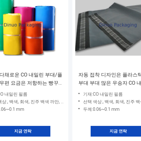
다채로운 CO 내밀린 부대/플
자동 접착 디자인은 플라스
우편 요금은 저항하는 빵꾸
부대 부대 많은 우송자 CO
루에 넣습니다
니다
CO 내밀린 필름
기재:CO 내밀린 필름
:, 백색, 회색, 진주 백색 까만, 녹색 빨강
선택 색상:, 백색, 회색, 진주 백색 까만
.06~0.1 mm
두께:0.06~0.1 mm
지금 연락
지금 연락