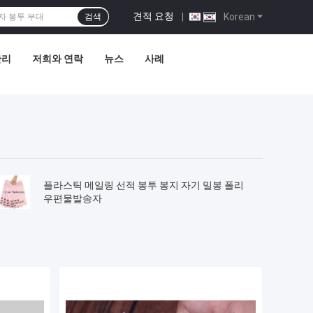
견적 요청
|
Korean
검색
관리
저희와 연락
뉴스
사례
플라스틱 메일링 선적 봉투 봉지 자기 밀봉 폴리
우편물발송자